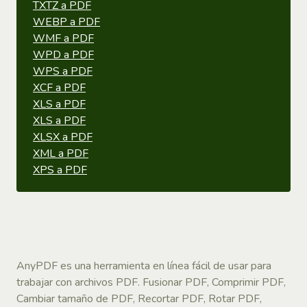
TXTZ a PDF
WEBP a PDF
WMF a PDF
WPD a PDF
WPS a PDF
XCF a PDF
XLS a PDF
XLS a PDF
XLSX a PDF
XML a PDF
XPS a PDF
AnyPDF es una herramienta en línea fácil de usar para
trabajar con archivos PDF. Fusionar PDF, Comprimir PDF,
Cambiar tamaño de PDF, Recortar PDF, Rotar PDF,