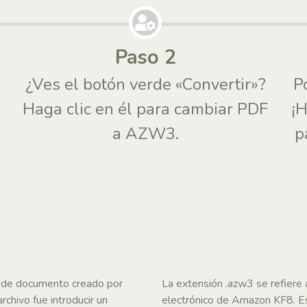
Paso 2
¿Ves el botón verde «Convertir»?
P
Haga clic en él para cambiar PDF
¡
a AZW3.
p
o de documento creado por
La extensión .azw3 se refiere a 
chivo fue introducir un
electrónico de Amazon KF8. Est