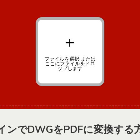
+
ファイルを選択
または
ここにファイルをドロ
ップします
インでDWGをPDFに変換する