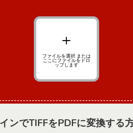
+
ファイルを選択
または
ここにファイルをドロ
ップします
インでTIFFをPDFに変換する