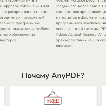
 электронной книги,
Формат Portable Document (
 цифровой публикации для
созданного Adobe еще в 19
лько распространен теперь,
стандарт для представлени
программных приложений.
материалов в формате, кот
овленное программное
программного обеспечения,
для открытия таких файлов.
операционной системы. PD
ммного обеспечения,
Adobe Acrobat Reader / Wri
пьютеров.
браузеров, таких как Chrome
плагинов.
Почему AnyPDF?