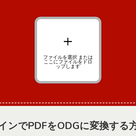
+
ファイルを選択
または
ここにファイルをドロ
ップします
インでPDFをODGに変換する