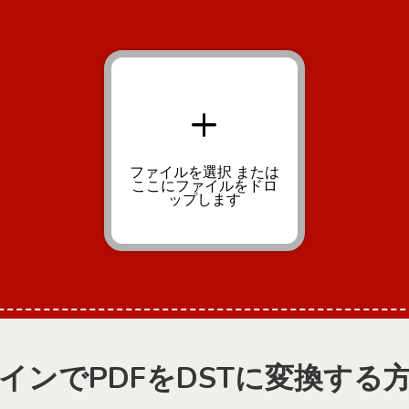
+
ファイルを選択
または
ここにファイルをドロ
ップします
インでPDFをDSTに変換する