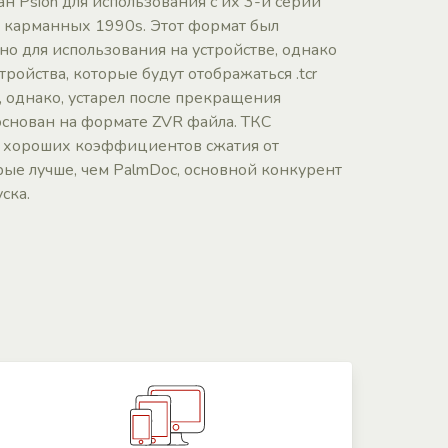
ан Psion для использования с их 3-й серии
в карманных 1990s. Этот формат был
о для использования на устройстве, однако
тройства, которые будут отображаться .tcr
, однако, устарел после прекращения
основан на формате ZVR файла. ТКС
о хороших коэффициентов сжатия от
ые лучше, чем PalmDoc, основной конкурент
ска.