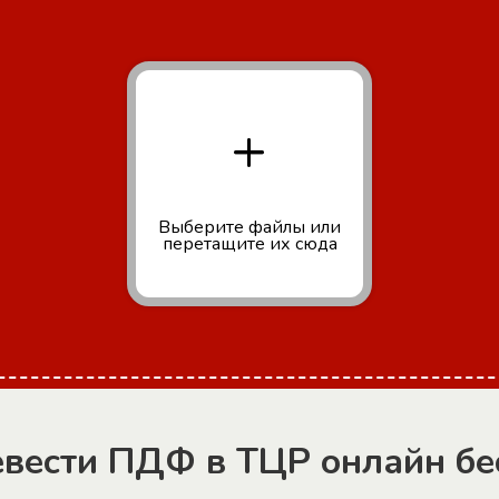
+
Выберите файлы
или
перетащите их сюда
евести ПДФ в ТЦР онлайн бе