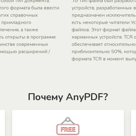
 собой тип документа,
.Tcr тип файла был разработ
того формата была ввести
устройств, разработанных 
угих справочных
предназначен исключительн
т прикладного
есть некоторые читатели Ус
печения, а также
файлов. Этот формат файла
ть открыты в программе
карманных устройств. TCR 
ьшинстве современных
обеспечивает относительн
с помощью расширений /
приблизительно 50%, котор
формата TCR в момент выпу
Почему AnyPDF?