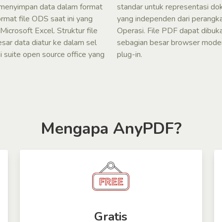
menyimpan data dalam format
standar untuk representasi do
ormat file ODS saat ini yang
yang independen dari perangkat
Microsoft Excel. Struktur file
Operasi. File PDF dapat dibuk
sar data diatur ke dalam sel
sebagian besar browser modern 
 suite open source office yang
plug-in.
Mengapa AnyPDF?
Gratis