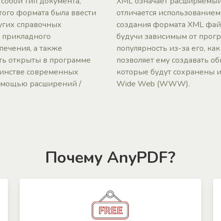
 собой тип документа,
XML означает расширяемый
того формата была ввести
отличается использованием
угих справочных
создания формата XML файл
т прикладного
будучи зависимым от прогр
печения, а также
популярность из-за его, как
ть открыты в программе
позволяет ему создавать о
ьшинстве современных
которые будут сохранены и 
с помощью расширений /
Wide Web (WWW).
Почему AnyPDF?