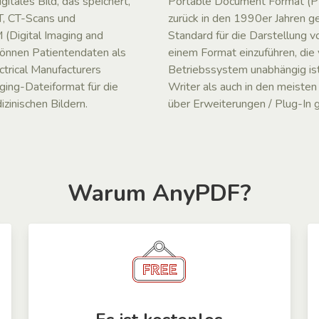
itales Bild, das speichert,
Portable Document Format (PD
T, CT-Scans und
zurück in den 1990er Jahren g
(Digital Imaging and
Standard für die Darstellung 
können Patientendaten als
einem Format einzuführen, d
ctrical Manufacturers
Betriebssystem unabhängig is
ging-Dateiformat für die
Writer als auch in den meiste
zinischen Bildern.
über Erweiterungen / Plug-In 
Warum AnyPDF?