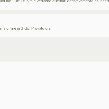
file. Tutti i tuoi file verranno eliminati definitivamente dal nostr
a online in 3 clic. Provalo ora!