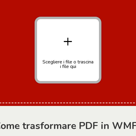
+
Scegliere i file
o trascina
i file qui
ome trasformare PDF in WM