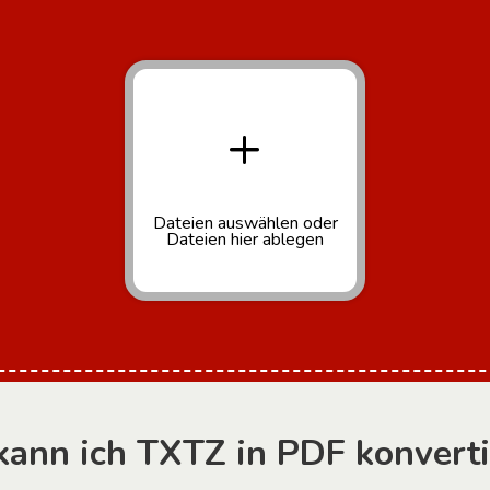
+
Dateien auswählen
oder
Dateien hier ablegen
ann ich TXTZ in PDF konvert