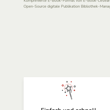
Komprimierte E-Book-Format von E-Book-Leseanw
Open-Source digitale Publikation Bibliothek-Ma